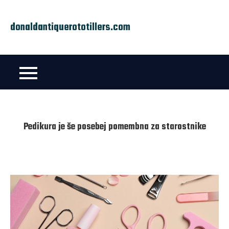
Skip
to
donaldantiquerototillers.com
content
Pedikura je še posebej pomembna za starostnike