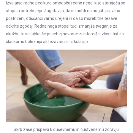
Izvajanje redne pedikure omogoča redno nego, ki jo starajoča se
stopala potrebujejo. Zagotavlja, da so nohti na nogah pravilno
postriženi, otiščanci varno urejeni in da so morebitne težave
odkrite zgodaj. Redna nega stopal tudi zmanjša tveganje za
okužbe, ki so lahko še posebej nevarne za starejše, zlasti tiste s
sladkorno boleznijo ali težavami s cirkulacijo.
Skrb zase prispeva k duševnemu in čustvenemu zdravju.