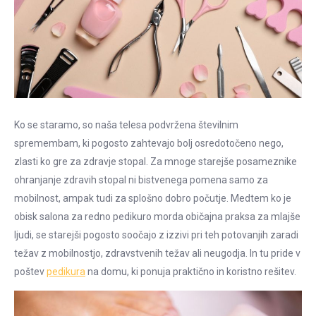
Ko se staramo, so naša telesa podvržena številnim
spremembam, ki pogosto zahtevajo bolj osredotočeno nego,
zlasti ko gre za zdravje stopal. Za mnoge starejše posameznike
ohranjanje zdravih stopal ni bistvenega pomena samo za
mobilnost, ampak tudi za splošno dobro počutje. Medtem ko je
obisk salona za redno pedikuro morda običajna praksa za mlajše
ljudi, se starejši pogosto soočajo z izzivi pri teh potovanjih zaradi
težav z mobilnostjo, zdravstvenih težav ali neugodja. In tu pride v
poštev
pedikura
na domu, ki ponuja praktično in koristno rešitev.