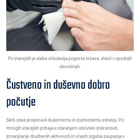
Pri starejših je slaba cirkulacija pogosta težava, zlasti v spodnjih
okončinah.
Čustveno in duševno dobro
počutje
Skrb zase prispeva k duševnemu in čustvenemu zdravju. Pri
mnogih starejših prihaja s staranjem občutek izoliranosti,
zmanjšanje družbenih aktivnosti in včasih izguba zaupanja v