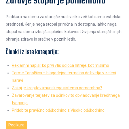
Zdravje stopal je pomembno
Pedikura na domu za starejše nudi veliko več kot samo estetske
prednosti. Ker je nega stopal priročna in dostopna, lahko nega
stopal na domu izboljša splošno kakovost življenja starejših in jih
ohranja zdrave in srečne v poznih letih.
Članki iz iste kategorije:
Reklamni napisi: ko prvi vtis odloča hitreje, kot mislimo
Terme Topolšica – blagodejna termalna doživetja v zeleni
naravi
Zakaj je krepitev imunskega sistema pomembna?
Zavarovanje terjatev za učinkovito obvladovanje kreditnega
tveganja
Pridobite pravično odškodnino z Visoko odškodnino
Pedikura