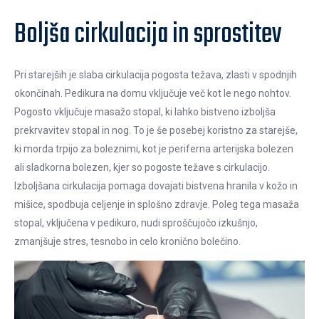
Boljša cirkulacija in sprostitev
Pri starejših je slaba cirkulacija pogosta težava, zlasti v spodnjih
okončinah. Pedikura na domu vključuje več kot le nego nohtov.
Pogosto vključuje masažo stopal, ki lahko bistveno izboljša
prekrvavitev stopal in nog. To je še posebej koristno za starejše,
ki morda trpijo za boleznimi, kot je periferna arterijska bolezen
ali sladkorna bolezen, kjer so pogoste težave s cirkulacijo.
Izboljšana cirkulacija pomaga dovajati bistvena hranila v kožo in
mišice, spodbuja celjenje in splošno zdravje. Poleg tega masaža
stopal, vključena v pedikuro, nudi sproščujočo izkušnjo,
zmanjšuje stres, tesnobo in celo kronično bolečino.