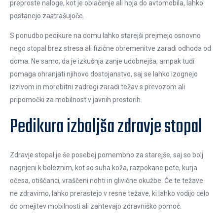
preproste naloge, kot je oblačenje ali hoja do avtomobila, lahko
postanejo zastrašujoče.
S ponudbo pedikure na domu lahko starejši prejmejo osnovno
nego stopal brez stresa ali fizične obremenitve zaradi odhoda od
doma. Ne samo, da je izkušnja zanje udobnejša, ampak tudi
pomaga ohranjati njihovo dostojanstvo, saj se lahko izognejo
izzivom in morebitni zadregi zaradi težav s prevozom ali
pripomočki za mobilnost v javnih prostorih.
Pedikura izboljša zdravje stopal
Zdravje stopal je še posebej pomembno za starejše, saj so bolj
nagnjeni k boleznim, kot so suha koža, razpokane pete, kurja
očesa, otiščanci, vraščeni nohti in glivične okužbe. Če te težave
ne zdravimo, lahko prerastejo v resne težave, ki lahko vodijo celo
do omejitev mobilnosti ali zahtevajo zdravniško pomoč.