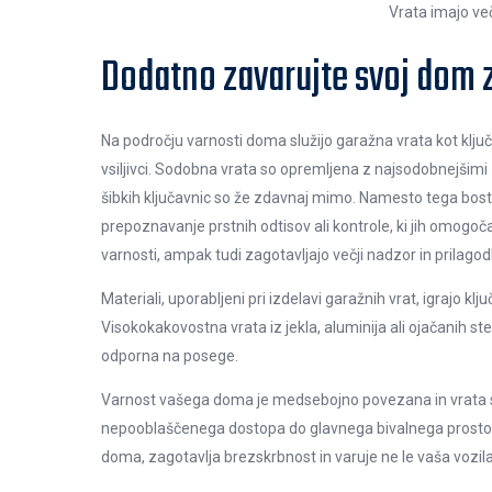
Vrata imajo več
Dodatno zavarujte svoj dom z
Na področju varnosti doma služijo garažna vrata kot ključ
vsiljivci. Sodobna vrata so opremljena z najsodobnejšimi
šibkih ključavnic so že zdavnaj mimo. Namesto tega boste 
prepoznavanje prstnih odtisov ali kontrole, ki jih omogo
varnosti, ampak tudi zagotavljajo večji nadzor in prilagod
Materiali, uporabljeni pri izdelavi garažnih vrat, igrajo klju
Visokokakovostna vrata iz jekla, aluminija ali ojačanih s
odporna na posege.
Varnost vašega doma je medsebojno povezana in vrata so
nepooblaščenega dostopa do glavnega bivalnega prostora. 
doma, zagotavlja brezskrbnost in varuje ne le vaša vozil