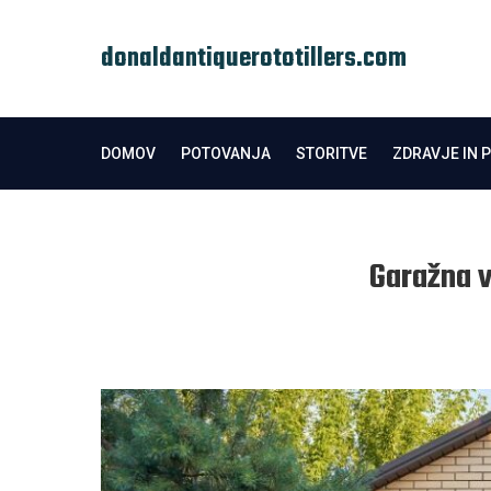
Skip
to
donaldantiquerototillers.com
content
DOMOV
POTOVANJA
STORITVE
ZDRAVJE IN 
Garažna 