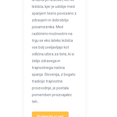
ležišča, kjer je udobje med
spanjem tesno povezano z
zdravjem in dobrobitjo
posameznika. Med
različnimi možnostmi na
trgu se eko lateks ležišča
vse bolj uveljavljajo kot
odlična izbira za tiste, ki si
želijo zdravega in
trajnostnega načina
spanja. Slovenija, z bogato
tradicijo trajnostne
proizvodnje, je postala
pomemben proizvajalec
teh…
Preberite si več