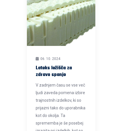
06. 10. 2024
Lateks ležišča za
zdravo spanje
V zadnjem času se vse več
ljudi zaveda pomena izbire
trajnostnih izdelkov, ki so
prijazni tako do uporabnika
kot do okolja. Ta
sprememba je še posebej
izrazita pri izdelkih, kot so